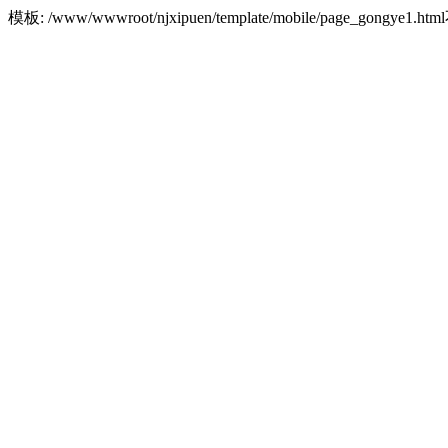
模板: /www/wwwroot/njxipuen/template/mobile/page_gongye1.h